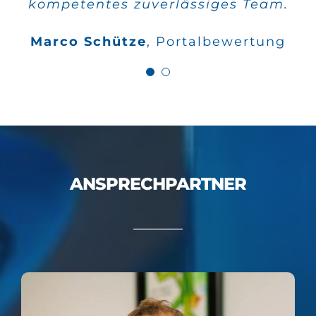
kompetentes zuverlässiges Team.
Wilfried Kahle
Google
Marco Schütze
,
Portalbewertung
Bewertungen
ANSPRECHPARTNER