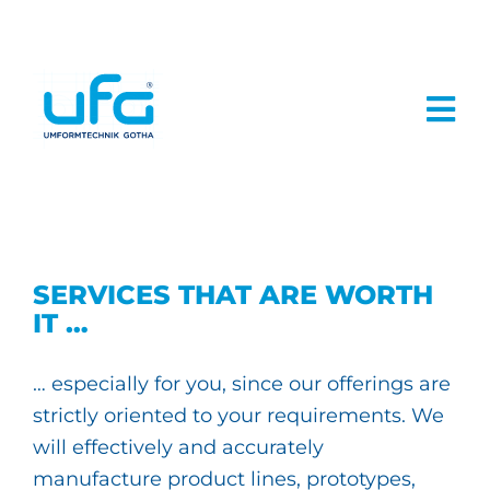
Zum
Inhalt
springen
Togg
Unternehme
Navi
Leistungen
Job & Karrie
SERVICES THAT ARE WORTH
IT …
Kontakt
… especially for you, since our offerings are
SUCHE
strictly oriented to your requirements. We
NACH:
will effectively and accurately
manufacture product lines, prototypes,