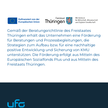
Gemäß der Beratungsrichtlinie des Freistaates
Thüringen erhält das Unternehmen eine Förderung
für Beratungen und Prozessbegleitungen, die
Strategien zum Aufbau bzw. für eine nachhaltige
positive Entwicklung und Sicherung von KMU
unterstützen. Die Förderung erfolgt aus Mitteln des
Europäischen Sozialfonds Plus und aus Mitteln des
Freistaats Thüringen.