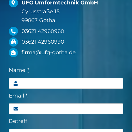
UFG Umformtechnik GmbH
Cyrusstraße 15
99867 Gotha
03621 42960960
03621 42960990
firma@ufg-gotha.de
Name
*
Email
*
Betreff