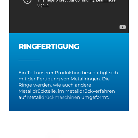
RINGFERTIGUNG
Ein Teil unserer Produktion beschäftigt sich
mit der Fertigung von Metallringen. Die
Ringe werden, wie auch andere
Metalldrückteile, im Metalldrückverfahren
auf Metall
drückmaschine
n umgeformt.