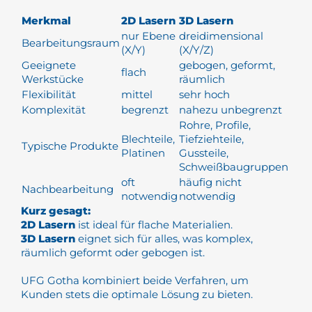
Merkmal
2D Lasern
3D Lasern
nur Ebene
dreidimensional
Bearbeitungsraum
(X/Y)
(X/Y/Z)
Geeignete
gebogen, geformt,
flach
Werkstücke
räumlich
Flexibilität
mittel
sehr hoch
Komplexität
begrenzt
nahezu unbegrenzt
Rohre, Profile,
Blechteile,
Tiefziehteile,
Typische Produkte
Platinen
Gussteile,
Schweißbaugruppen
oft
häufig nicht
Nachbearbeitung
notwendig
notwendig
Kurz gesagt:
2D Lasern
ist ideal für flache Materialien.
3D Lasern
eignet sich für alles, was komplex,
räumlich geformt oder gebogen ist.
UFG Gotha kombiniert beide Verfahren, um
Kunden stets die optimale Lösung zu bieten.