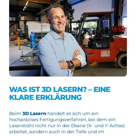
WAS IST 3D LASERN? – EINE
KLARE ERKLÄRUNG
Beim
3D Lasern
handelt es sich um ein
hochpräzises Fertigungsverfahren, bei dem ein
Laserstrahl nicht nur in der Ebene (X- und Y-Achse)
arbeitet, sondern auch in der Tiefe und im