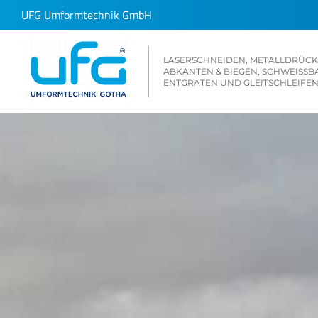
Zum
UFG Umformtechnik GmbH
Inhalt
springen
LASERSCHNEIDEN,
METALLDRÜC
ABKANTEN & BIEGEN, SCHWEISSBA
NTGRATEN UND GLEITSCHLEIFEN