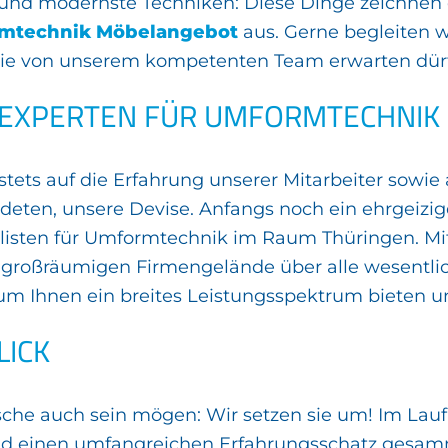
te und modernste Techniken: Diese Dinge zeichne
ormtechnik Möbelangebot
aus. Gerne begleiten w
s Sie von unserem kompetenten Team erwarten dür
 EXPERTEN FÜR UMFORMTECHNIK
 stets auf die Erfahrung unserer Mitarbeiter sowi
deten, unsere Devise. Anfangs noch ein ehrgeizi
listen für Umformtechnik im Raum Thüringen. Mittl
m großräumigen Firmengelände über alle wesentl
 Ihnen ein breites Leistungsspektrum bieten und
LICK
he auch sein mögen: Wir setzen sie um! Im Lauf 
und einen umfangreichen Erfahrungsschatz gesamm