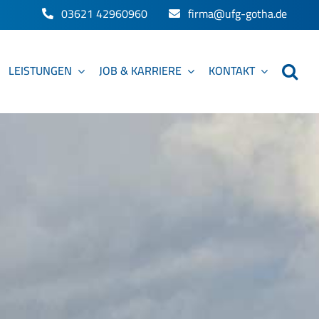
03621 42960960
firma@ufg-gotha.de
LEISTUNGEN
JOB & KARRIERE
KONTAKT