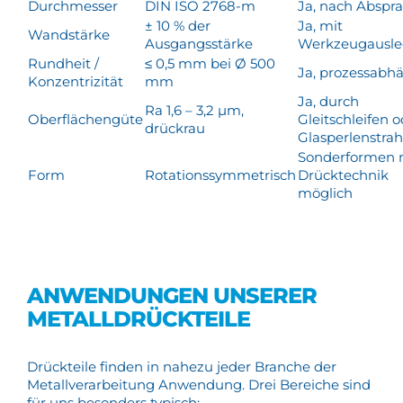
Durchmesser
DIN ISO 2768-m
Ja, nach Abspr
± 10 % der
Ja, mit
Wandstärke
Ausgangsstärke
Werkzeugausl
Rundheit /
≤ 0,5 mm bei Ø 500
Ja, prozessabh
Konzentrizität
mm
Ja, durch
Ra 1,6 – 3,2 µm,
Oberflächengüte
Gleitschleifen 
drückrau
Glasperlenstrah
Sonderformen 
Form
Rotationssymmetrisch
Drücktechnik
möglich
ANWENDUNGEN UNSERER
METALLDRÜCKTEILE
Drückteile finden in nahezu jeder Branche der
Metallverarbeitung Anwendung. Drei Bereiche sind
für uns besonders typisch: