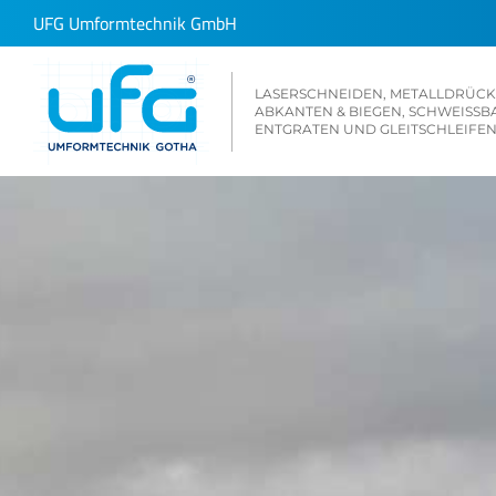
Zum
UFG Umformtechnik GmbH
Inhalt
springen
LASERSCHNEIDEN,
METALLDRÜC
ABKANTEN & BIEGEN, SCHWEISSBA
NTGRATEN UND GLEITSCHLEIFEN