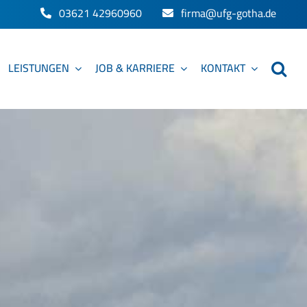
03621 42960960
firma@ufg-gotha.de
LEISTUNGEN
JOB & KARRIERE
KONTAKT