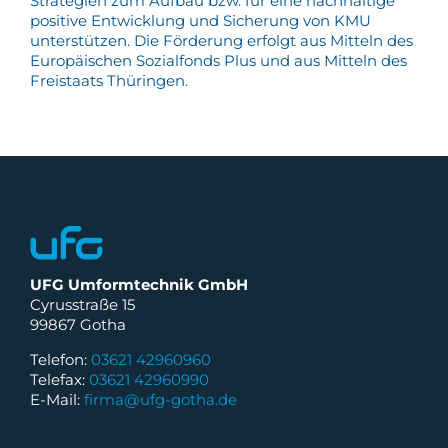
Strategien zum Aufbau bzw. für eine nachhaltige
positive Entwicklung und Sicherung von KMU
unterstützen. Die Förderung erfolgt aus Mitteln des
Europäischen Sozialfonds Plus und aus Mitteln des
Freistaats Thüringen.
UFG Umformtechnik GmbH
Cyrusstraße 15
99867 Gotha
Telefon:
03621 42960960
Telefax:
03621 42960990
E-Mail:
firma@ufg-gotha.de